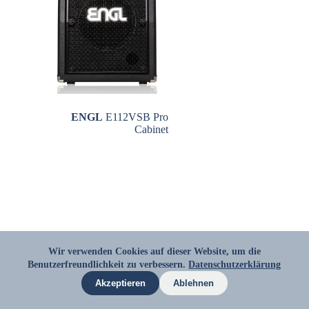
ENGL
E112VSB Pro
Cabinet
Wir verwenden Cookies auf dieser Website, um die
Benutzerfreundlichkeit zu verbessern.
KONTAKT
AGB
Datenschutzerklärung
IMPRESSUM
DATENSCHUTZ
Akzeptieren
Ablehnen
Copyright © 2026 - Der Musikant