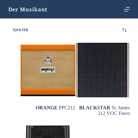
Z
u
m
I
n
FILTER
h
a
l
t
s
p
r
i
n
g
e
n
ORANGE
PPC212
BLACKSTAR
St. James
212 VOC Fawn