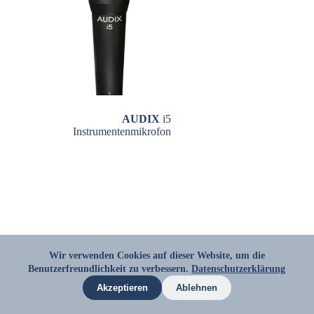
AUDIX
i5
Instrumentenmikrofon
Wir verwenden Cookies auf dieser Website, um die
Benutzerfreundlichkeit zu verbessern.
KONTAKT
AGB
Datenschutzerklärung
IMPRESSUM
DATENSCHUTZ
Akzeptieren
Ablehnen
Copyright © 2026 - Der Musikant