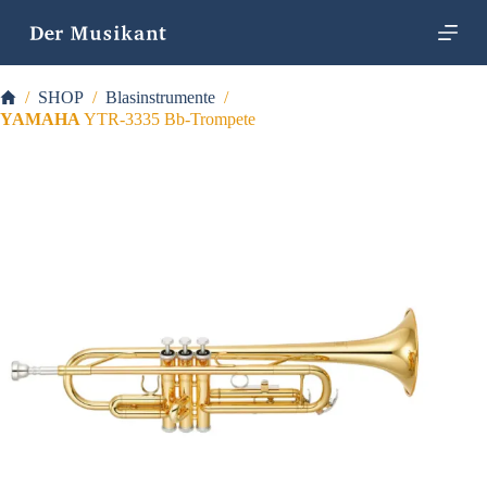
Z
u
m
I
Startseite
/
SHOP
/
Blasinstrumente
/
n
h
YAMAHA
YTR-3335 Bb-Trompete
a
l
t
s
p
r
i
n
g
e
n