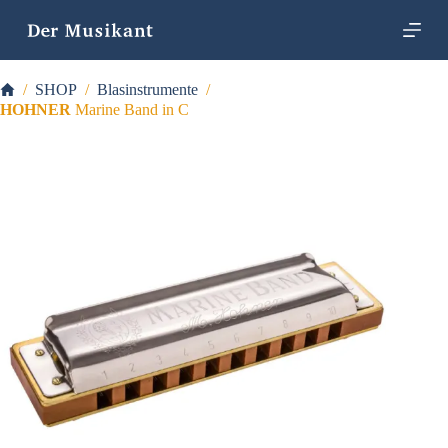
Z
u
m
I
Startseite
/
SHOP
/
Blasinstrumente
/
n
h
HOHNER
Marine Band in C
a
l
t
s
p
r
i
n
g
e
n