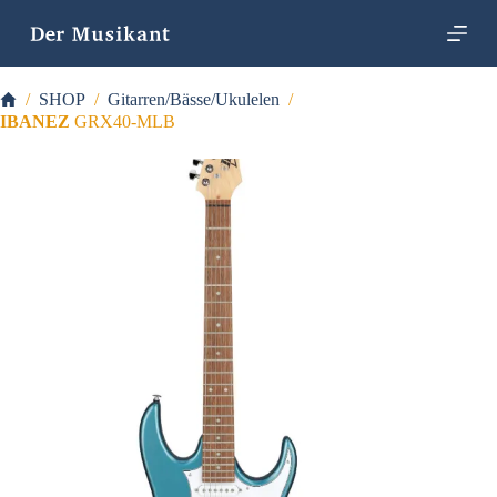
Z
u
m
I
Startseite
/
SHOP
/
Gitarren/Bässe/Ukulelen
/
n
h
IBANEZ
GRX40-MLB
a
l
t
s
p
r
i
n
g
e
n