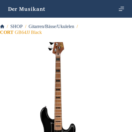
Z
u
m
I
Startseite
/
SHOP
/
Gitarren/Bässe/Ukulelen
/
n
h
CORT
GB64JJ Black
a
l
t
s
p
r
i
n
g
e
n