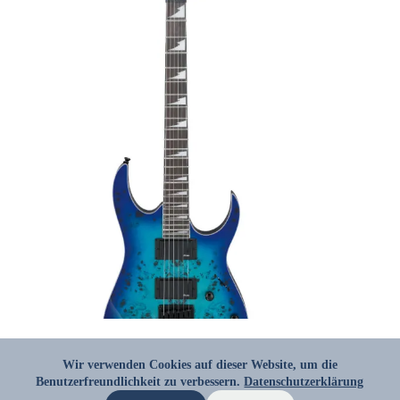
IBANEZ
GRGR221PA-AQB
Wir verwenden Cookies auf dieser Website, um die
Benutzerfreundlichkeit zu verbessern.
KONTAKT
AGB
Datenschutzerklärung
IMPRESSUM
DATENSCHUTZ